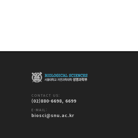
CONTACT US:
(02)880-6698, 6699
E-MAIL:
biosci@snu.ac.kr