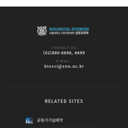
CONTACT US:
(02)880-6698, 6699
E-MAIL:
biosci@snu.ac.kr
RELATED SITES
공동기기실예약