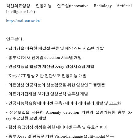
혁신의료영상 인공지능 연구실
(innovative Radiology Artificial
Intelligence Lab)
http://irail.snu.ac.kr/
연구분야
.
-
딥러닝을 이용한 폐결절 분류 및 폐암 진단 시스템 개발
-
흉부
CT
에서 전이암
detection
시스템 개발
-
인공지능을 활용한 저선량
X-ray
영상시스템 개발
- X-ray / CT
영상 기반 진단보조 인공지능 개발
-
의료영상 인공지능의 성능검증을 위한 임상연구 플랫폼
-
의료기기탑재형
AI
기반 영상분석 솔루션 개발
-
인공지능학습용 데이터셋 구축
/
데이터 레이블러 개발 및 고도화
-
생성모델을 사용한
Anomaly detection
기반의 설명가능한 흉부
X-
ray
주요질환 모델 개발
-
합성 응급영상 생성을 위한 데이터셋 구축 및 유효성 평가
-
흉부
X-ray
및 판독문 기반
Vision-Language Multi-modal
연구