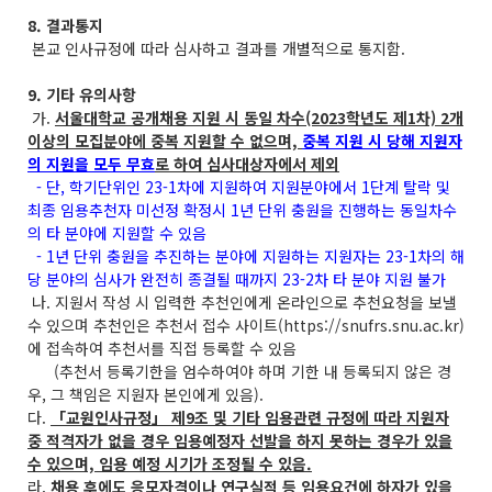
8. 결과통지
본교 인사규정에 따라 심사하고 결과를 개별적으로 통지함.
9. 기타 유의사항
가.
서울대학교 공개채용 지원 시 동일 차수(2023학년도 제1차) 2개
이상의 모집분야에 중복 지원할 수 없으며,
중복 지원 시 당해 지원자
의 지원을 모두 무효
로 하여 심사대상자에서 제외
- 단, 학기단위인 23-1차에 지원하여 지원분야에서 1단계 탈락 및
최종 임용추천자 미선정 확정시 1년 단위 충원을 진행하는 동일차수
의 타 분야에 지원할 수 있음
- 1년 단위 충원을 추진하는 분야에 지원하는 지원자는 23-1차의 해
당 분야의 심사가 완전히 종결될 때까지 23-2차 타 분야 지원 불가
나. 지원서 작성 시 입력한 추천인에게 온라인으로 추천요청을 보낼
수 있으며 추천인은 추천서 접수 사이트(https://snufrs.snu.ac.kr)
에 접속하여 추천서를 직접 등록할 수 있음
(추천서 등록기한을 엄수하여야 하며 기한 내 등록되지 않은 경
우, 그 책임은 지원자 본인에게 있음).
다.
「교원인사규정」 제9조 및 기타 임용관련 규정에 따라 지원자
중 적격자가 없을 경우 임용예정자 선발을 하지 못하는 경우가 있을
수 있으며, 임용 예정 시기가 조정될 수 있음.
라.
채용 후에도 응모자격이나 연구실적 등 임용요건에 하자가 있을