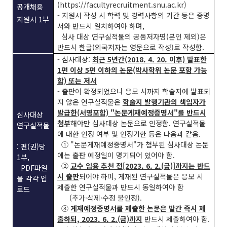
(https://facultyrecruitment.snu.ac.kr)
공개채용
- 지원서 작성 시 학력 및 경력사항의 기간 등은 증명
지원서 1부
서와 반드시 일치하여야 하며,
심사 대상 연구실적물의 공동저자명(본인 제외)은
반드시 한글(외국저자는 영문으로 작성)로 작성함.
- 심사대상:
최근 5년간(2018. 4. 20. 이후) 발표한
1편 이상 5편 이하의 논문(박사학위 논문 포함 가능
함) 또는 저서
- 출판이 확정되었으나 응모 시까지 학술지에 발표되
지 않은 연구실적물은
학술지 발행기관의 책임자가
발급한(서명포함) "논문게재예정증명서"를 반드시
심사대상
첨부
해야만 심사대상 논문으로 인정함. 연구실적물
연구실적물
에 대한 인정 여부 및 인정기한 등은 다음과 같음.
① "논문게재예정증명서"가 첨부된 심사대상 논문
: 편(권)당
에는 출판 예정일이 명기되어 있어야 함.
1부,
②
교수 임용 추천 전[2023. 6. 2.(금)]까지는 반드
PDF파일
시 출판
되어야 하며, 게재된 연구실적물은 응모 시
을 각각 업
제출한 연구실적물과 반드시 동일하여야 함
로드
(추가·삭제·수정 불인정).
③
게재예정증명서를 제출한 논문은 발간 즉시 제
출하되, 2023. 6. 2.(금)까지
반드시 제출하여야 함.