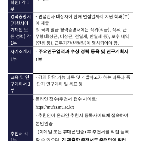
학원) 각 1
부
경력증명서
- 면접심사 대상자에 한해 면접일까지 지원 학과(부)
(지원서에
에 제출
기재된 모
※ 국외 발급 경력증명서에는 직위(직급), 직무, 근
든 경력) 각
무형태(상근, 비상근, 전일제, 반일제 등), 보수 내역
1부
(연봉 등), 근무기간(년월일)이 명시되어야 함.
자기소개서
- 주요연구업적과 수상 경력 등육 및 연구계획서
1부
1
부
교육 및 연
- 강의 담당 가능 과목 및 개발하고자 하는 과목과 중
구계획서 1
·단기 연구계획 및 목표 등
부
- 온라인 접수(추천서 접수 사이트:
https://snufrs.snu.ac.kr)
· 추천인이 온라인 추천서 등록사이트에 접속하여
본인인증
(이메일 또는 휴대폰인증) 후 추천서를 직접 등록
추천서 각
1부
할 수 있으며,
기 제출한 추천서도 추천인이 직접