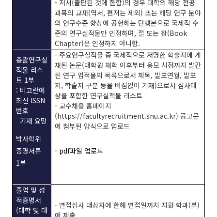
- 저서(출판된 것에 한함)의 경우 대학의 해당 전공
과목의 교재(역서, 편저는 제외) 또는 해당 연구 분야
의 연구수준 향상에 공헌하는 단행본으로 국제적 수
준의 연구실적물만 인정하며, 절 또는 장(Book
Chapter)은 인정하지 아니함.
- 주요연구실적물 중 국제적으로 저명한 학술지에 게
총괄연구실
재된 논문(대학원 재학 이후부터 응모 시점까지 발간
적물 리스
된 연구 업적물의 목록으로서 제목, 발표연월, 발표
트 1부
지, 학술지 구분 등을 빠짐없이 기재)으로서 심사대
: 비고란에
상을 포함한 연구실적물 리스트
최신 ISSN
- 교수채용 홈페이지
번호
(https://facultyrecruitment.snu.ac.kr) 공고문
기재 요망
에 첨부된 양식으로 업로드
박사학위
증명서류
- pdf파일 업로드
1부
졸업 및 성
적증명서
- 면접심사 대상자에 한해 면접일까지 지원 학과(부)
(대학 및 대
에 제출